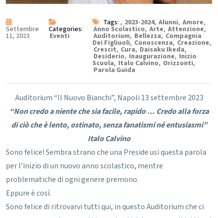
Tags:
,
2023-2024
,
Alunni
,
Amore
,
Settembre
Categories:
Anno Scolastico
,
Arte
,
Attenzione
,
11, 2023
Eventi
Auditorium
,
Bellezza
,
Compagnia
Dei Figliuoli
,
Conoscenza
,
Creazione
,
Crescit
,
Cura
,
Daisaku Ikeda
,
Desiderio
,
Inaugurazione
,
Inizio
Scuola
,
Italo Calvino
,
Orizzonti
,
Parola Guida
Auditorium “Il Nuovo Bianchi”, Napoli
13 settembre 2023
“Non credo a niente che sia facile, rapido …
Credo alla forza
di ciò che è lento, ostinato, senza fanatismi né entusiasmi”
Italo Calvino
Sono felice! Sembra strano che una Preside usi questa parola
per l’inizio di un nuovo anno scolastico, mentre
problematiche di ogni genere premono.
Eppure è così.
Sono felice di ritrovarvi tutti qui, in questo Auditorium che ci