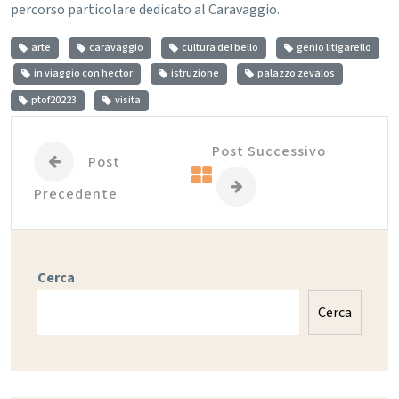
percorso particolare dedicato al Caravaggio.
arte
caravaggio
cultura del bello
genio litigarello
in viaggio con hector
istruzione
palazzo zevalos
ptof20223
visita
Post Successivo
Post
Precedente
Cerca
Cerca