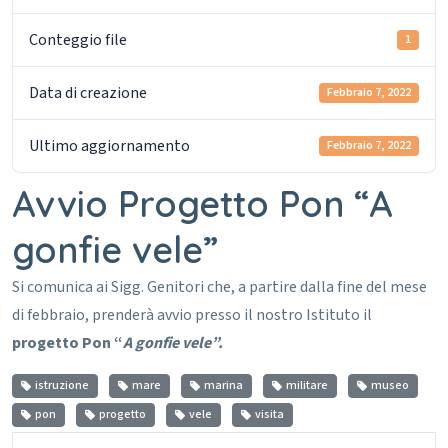
Conteggio file
1
Data di creazione
Febbraio 7, 2022
Ultimo aggiornamento
Febbraio 7, 2022
Avvio Progetto Pon “A
gonfie vele”
Si comunica ai Sigg. Genitori che, a partire dalla fine del mese
di febbraio, prenderà avvio presso il nostro Istituto il
progetto Pon “
A gonfie vele”.
istruzione
mare
marina
militare
museo
pon
progetto
vele
visita