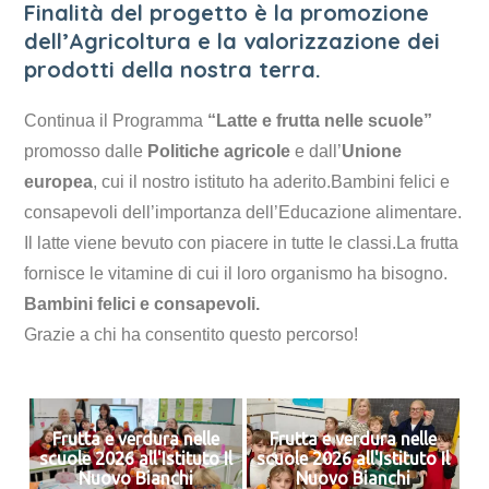
Finalità del progetto è la promozione
dell’Agricoltura e la valorizzazione dei
prodotti della nostra terra.
Continua il Programma
“Latte e frutta nelle scuole”
promosso dalle
Politiche agricole
e dall’
Unione
europea
, cui il nostro istituto ha aderito.
Bambini felici e
consapevoli dell’importanza dell’Educazione alimentare.
Il latte viene bevuto con piacere in tutte le classi.
La frutta
fornisce le vitamine di cui il loro organismo ha bisogno.
Bambini felici e consapevoli.
Grazie a chi ha consentito questo percorso!
Frutta e verdura nelle
Frutta e verdura nelle
scuole 2026 all'Istituto Il
scuole 2026 all'Istituto Il
Nuovo Bianchi
Nuovo Bianchi