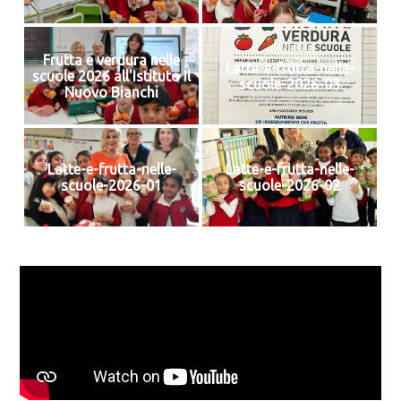
Frutta e verdura nelle
Latte-e-frutta-nelle-
scuole 2026 all'Istituto Il
scuole-2026-03
Nuovo Bianchi
Latte-e-frutta-nelle-
Latte-e-frutta-nelle-
scuole-2026-01
scuole-2026-02