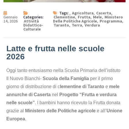
Tags:
,
Agricoltura
,
Caserta
,
Gennaio
Categories:
Clementine
,
Frutta
,
Mele
,
Ministero
14, 2026
Attività
Delle Politiche Agricole
,
Programma
,
Didattico-
Taranto
,
Terra
,
Verdura
Culturale
Latte e frutta nelle scuole
2026
Oggi tanto entusiasmo nella Scuola Primaria dell’istituto
Il Nuovo Bianchi-
Scuola della Famiglia
per il primo
giorno di distribuzione di c
lementine di Taranto
e
mele
annurche di Caserta
nel
Progetto “Frutta e verdura
nelle scuole”
. I bambini hanno ricevuto la Frutta donata
grazie al
Ministero delle Politiche agricole
e all’
Unione
Europea
.