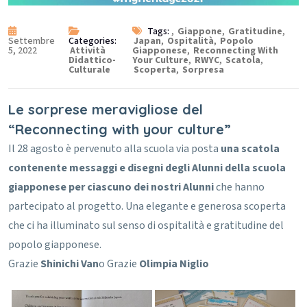
Tags:
,
Giappone
,
Gratitudine
,
Settembre
Categories:
Japan
,
Ospitalità
,
Popolo
5, 2022
Attività
Giapponese
,
Reconnecting With
Didattico-
Your Culture
,
RWYC
,
Scatola
,
Culturale
Scoperta
,
Sorpresa
Le sorprese meravigliose del
“Reconnecting with your culture”
Il 28 agosto è pervenuto alla scuola via posta
una scatola
contenente messaggi e disegni degli Alunni della scuola
giapponese per ciascuno dei nostri Alunni
che hanno
partecipato al progetto.
Una elegante e generosa scoperta
che ci ha illuminato sul senso di ospitalità e gratitudine del
popolo giapponese.
Grazie
Shinichi Van
o
Grazie
Olimpia Niglio