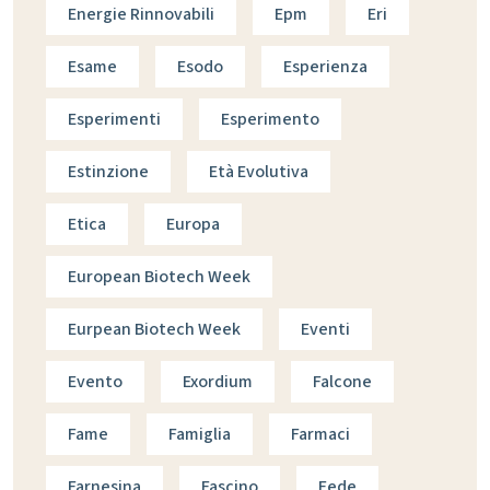
Energie Rinnovabili
Epm
Eri
Esame
Esodo
Esperienza
Esperimenti
Esperimento
Estinzione
Età Evolutiva
Etica
Europa
European Biotech Week
Eurpean Biotech Week
Eventi
Evento
Exordium
Falcone
Fame
Famiglia
Farmaci
Farnesina
Fascino
Fede