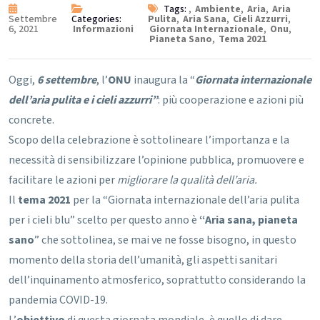
Tags:
,
Ambiente
,
Aria
,
Aria
Settembre
Categories:
Pulita
,
Aria Sana
,
Cieli Azzurri
,
6, 2021
Informazioni
Giornata Internazionale
,
Onu
,
Pianeta Sano
,
Tema 2021
Oggi,
6 settembre
, l’
ONU
inaugura la “
Giornata internazionale
dell’aria pulita e i cieli azzurri”
: più cooperazione e azioni più
concrete.
Scopo della celebrazione è sottolineare l’importanza e la
necessità di sensibilizzare l’opinione pubblica, promuovere e
facilitare le azioni per
migliorare la qualità dell’aria.
Il
tema 2021
per la “Giornata internazionale dell’aria pulita
per i cieli blu” scelto per questo anno è
“Aria sana, pianeta
sano
” che sottolinea, se mai ve ne fosse bisogno, in questo
momento della storia dell’umanità, gli aspetti sanitari
dell’inquinamento atmosferico, soprattutto considerando la
pandemia COVID-19.