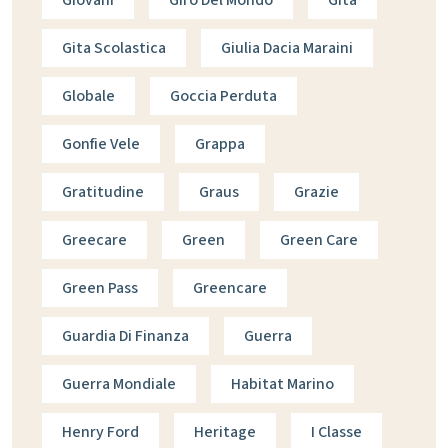
Giovani
Giro Del Mondo
Gita
Gita Scolastica
Giulia Dacia Maraini
Globale
Goccia Perduta
Gonfie Vele
Grappa
Gratitudine
Graus
Grazie
Greecare
Green
Green Care
Green Pass
Greencare
Guardia Di Finanza
Guerra
Guerra Mondiale
Habitat Marino
Henry Ford
Heritage
I Classe