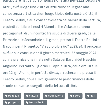
particolare nel percorso “Educazione alla Bellezza: Lettura e
Arte”, avrà luogo una visita di istruzione collegata alla
conoscenza artistica di un luogo tipico della nostra Città, il
Teatro Bellini, e alla consapevolezza del valore della Lettura,
e quindi del Libro.
I nostri Alunni di II e V classe saranno
protagonisti di un incontro fra scuole di diversi gradi, dalle
Primarie alle Secondarie di II grado, presso il Teatro Bellini di
Napoli, per il Progetto “Viaggio Lib(e)ro” 2023/24.
Il percorso
avrà la sua conclusione il giorno mercoledì 22 maggio 2024
con la premiazione finale nella Sala dei Baroni del Maschio
Angioino.
Pertanto il giorno 10 aprile 2024, dalle ore 10 alle
ore 12, gli Alunni, in perfetta divisa, si recheranno presso il
Teatro Bellini, dove si svolgeranno le performances delle
scuole coinvolte a seguito della lettura di libri.
bellezza
cultura
educazione
libero
libri
progetto
teatro Bellini