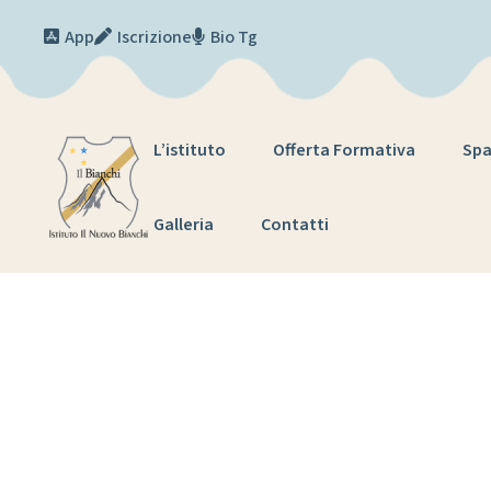
Skip to content
App
Iscrizione
Bio Tg
L’istituto
Offerta Formativa
Spa
Galleria
Contatti
Modulo 