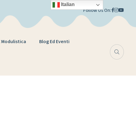
Italian
Follow Us On:
E Modulistica
Blog Ed Eventi
tificati