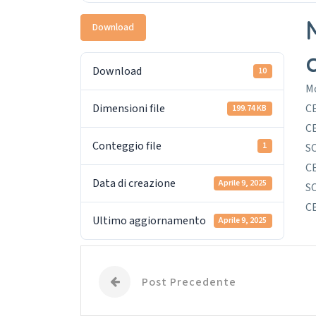
Download
c
Download
10
Mo
Dimensioni file
C
199.74 KB
C
Conteggio file
1
S
C
Data di creazione
Aprile 9, 2025
S
C
Ultimo aggiornamento
Aprile 9, 2025
Post Precedente