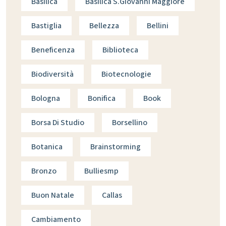
Basilica
Basilica S.giovanni Maggiore
Bastiglia
Bellezza
Bellini
Beneficenza
Biblioteca
Biodiversità
Biotecnologie
Bologna
Bonifica
Book
Borsa Di Studio
Borsellino
Botanica
Brainstorming
Bronzo
Bulliesmp
Buon Natale
Callas
Cambiamento