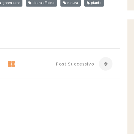
green care
libera officina
natura
piante
Post Successivo