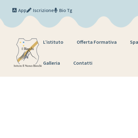
Skip to content
App
Iscrizione
Bio Tg
L’istituto
Offerta Formativa
Spa
Galleria
Contatti
Gr