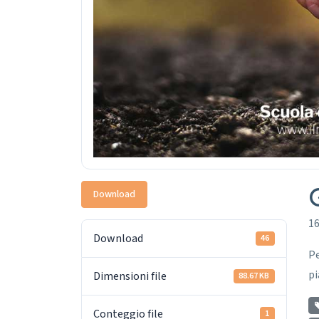
Download
16
Download
46
Pe
pi
Dimensioni file
88.67 KB
Conteggio file
1