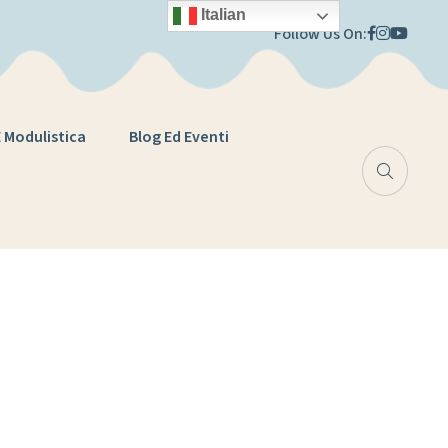
Italian
Follow Us On:
E Modulistica
Blog Ed Eventi
ola