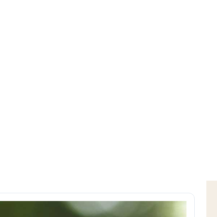
Home
Download
Green care a scuola