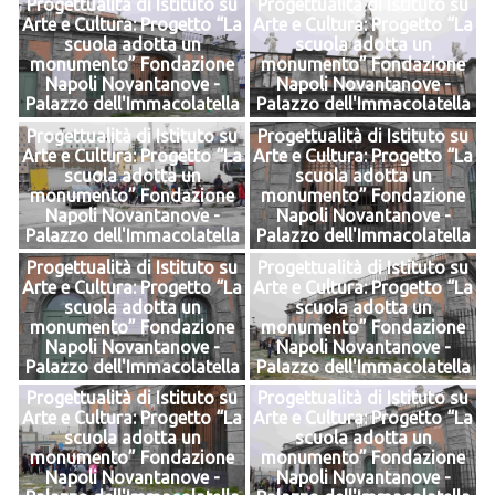
Progettualità di Istituto su
Progettualità di Istituto su
Arte e Cultura: Progetto “La
Arte e Cultura: Progetto “La
scuola adotta un
scuola adotta un
monumento” Fondazione
monumento” Fondazione
Napoli Novantanove -
Napoli Novantanove -
Palazzo dell'Immacolatella
Palazzo dell'Immacolatella
Progettualità di Istituto su
Progettualità di Istituto su
Arte e Cultura: Progetto “La
Arte e Cultura: Progetto “La
scuola adotta un
scuola adotta un
monumento” Fondazione
monumento” Fondazione
Napoli Novantanove -
Napoli Novantanove -
Palazzo dell'Immacolatella
Palazzo dell'Immacolatella
Progettualità di Istituto su
Progettualità di Istituto su
Arte e Cultura: Progetto “La
Arte e Cultura: Progetto “La
scuola adotta un
scuola adotta un
monumento” Fondazione
monumento” Fondazione
Napoli Novantanove -
Napoli Novantanove -
Palazzo dell'Immacolatella
Palazzo dell'Immacolatella
Progettualità di Istituto su
Progettualità di Istituto su
Arte e Cultura: Progetto “La
Arte e Cultura: Progetto “La
scuola adotta un
scuola adotta un
monumento” Fondazione
monumento” Fondazione
Napoli Novantanove -
Napoli Novantanove -