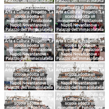
Palazzo dell'Immacolatella
Palazzo dell'Immacolatella
Progettualità di Istituto su
Progettualità di Istituto su
Arte e Cultura: Progetto “La
Arte e Cultura: Progetto “La
scuola adotta un
scuola adotta un
monumento” Fondazione
monumento” Fondazione
Napoli Novantanove -
Napoli Novantanove -
Palazzo dell'Immacolatella
Palazzo dell'Immacolatella
Progettualità di Istituto su
Progettualità di Istituto su
Arte e Cultura: Progetto “La
Arte e Cultura: Progetto “La
scuola adotta un
scuola adotta un
monumento” Fondazione
monumento” Fondazione
Napoli Novantanove -
Napoli Novantanove -
Palazzo dell'Immacolatella
Palazzo dell'Immacolatella
Progettualità di Istituto su
Progettualità di Istituto su
Arte e Cultura: Progetto “La
Arte e Cultura: Progetto “La
scuola adotta un
scuola adotta un
monumento” Fondazione
monumento” Fondazione
Napoli Novantanove -
Napoli Novantanove -
Palazzo dell'Immacolatella
Palazzo dell'Immacolatella
Progettualità di Istituto su
Progettualità di Istituto su
Arte e Cultura: Progetto “La
Arte e Cultura: Progetto “La
scuola adotta un
scuola adotta un
monumento” Fondazione
monumento” Fondazione