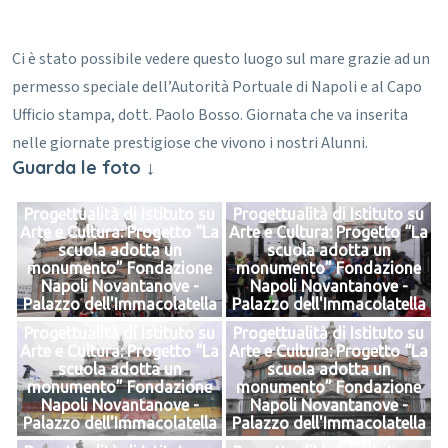
Ci è stato possibile vedere questo luogo sul mare grazie ad un
permesso speciale dell’Autorità Portuale di Napoli e al Capo
Ufficio stampa, dott. Paolo Bosso.
Giornata che va inserita
nelle giornate prestigiose che vivono i nostri Alunni.
Guarda le foto ↓
Progettualità di Istituto su
Progettualità di Istituto su
Arte e Cultura: Progetto “La
Arte e Cultura: Progetto “La
scuola adotta un
scuola adotta un
monumento” Fondazione
monumento” Fondazione
Napoli Novantanove -
Napoli Novantanove -
Palazzo dell'Immacolatella
Palazzo dell'Immacolatella
Progettualità di Istituto su
Progettualità di Istituto su
Arte e Cultura: Progetto “La
Arte e Cultura: Progetto “La
scuola adotta un
scuola adotta un
monumento” Fondazione
monumento” Fondazione
Napoli Novantanove -
Napoli Novantanove -
Palazzo dell'Immacolatella
Palazzo dell'Immacolatella