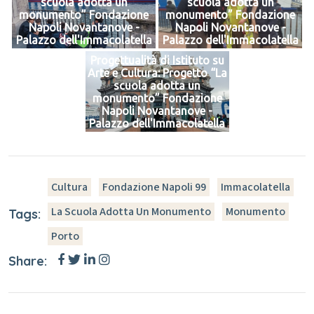
scuola adotta un
scuola adotta un
monumento” Fondazione
monumento” Fondazione
Napoli Novantanove -
Napoli Novantanove -
Palazzo dell'Immacolatella
Palazzo dell'Immacolatella
Progettualità di Istituto su
Arte e Cultura: Progetto “La
scuola adotta un
monumento” Fondazione
Napoli Novantanove -
Palazzo dell'Immacolatella
Cultura
Fondazione Napoli 99
Immacolatella
La Scuola Adotta Un Monumento
Monumento
Tags:
Porto
Share: