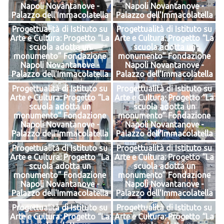
Napoli Novantanove -
Napoli Novantanove -
Palazzo dell'Immacolatella
Palazzo dell'Immacolatella
Progettualità di Istituto su
Progettualità di Istituto su
Arte e Cultura: Progetto “La
Arte e Cultura: Progetto “La
scuola adotta un
scuola adotta un
monumento” Fondazione
monumento” Fondazione
Napoli Novantanove -
Napoli Novantanove -
Palazzo dell'Immacolatella
Palazzo dell'Immacolatella
Progettualità di Istituto su
Progettualità di Istituto su
Arte e Cultura: Progetto “La
Arte e Cultura: Progetto “La
scuola adotta un
scuola adotta un
monumento” Fondazione
monumento” Fondazione
Napoli Novantanove -
Napoli Novantanove -
Palazzo dell'Immacolatella
Palazzo dell'Immacolatella
Progettualità di Istituto su
Progettualità di Istituto su
Arte e Cultura: Progetto “La
Arte e Cultura: Progetto “La
scuola adotta un
scuola adotta un
monumento” Fondazione
monumento” Fondazione
Napoli Novantanove -
Napoli Novantanove -
Palazzo dell'Immacolatella
Palazzo dell'Immacolatella
Progettualità di Istituto su
Progettualità di Istituto su
Arte e Cultura: Progetto “La
Arte e Cultura: Progetto “La