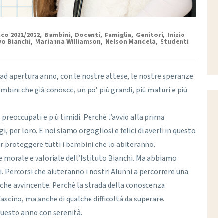
co 2021/2022
,
Bambini
,
Docenti
,
Famiglia
,
Genitori
,
Inizio
vo Bianchi
,
Marianna Williamson
,
Nelson Mandela
,
Studenti
i, ad apertura anno, con le nostre attese, le nostre speranze
ambini che già conosco, un po’ più grandi, più maturi e più
’ preoccupati e più timidi. Perché l’avvio alla prima
i, per loro. E noi siamo orgogliosi e felici di averli in questo
r proteggere tutti i bambini che lo abiteranno.
ne morale e valoriale dell’Istituto Bianchi. Ma abbiamo
. Percorsi che aiuteranno i nostri Alunni a percorrere una
nche avvincente. Perché la strada della conoscenza
fascino, ma anche di qualche difficoltà da superare.
 questo anno con serenità.