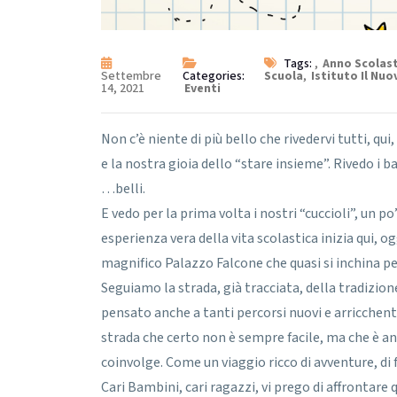
Tags:
,
Anno Scolast
Settembre
Categories:
Scuola
,
Istituto Il Nuo
14, 2021
Eventi
Non c’è niente di più bello che rivedervi tutti, qu
e la nostra gioia dello “stare insieme”. Rivedo i b
…belli.
E vedo per la prima volta i nostri “cuccioli”, un po
esperienza vera della vita scolastica inizia qui, ogg
magnifico Palazzo Falcone che quasi si inchina pe
Seguiamo la strada, già tracciata, della tradizio
pensato anche a tanti percorsi nuovi e arricchenti
strada che certo non è sempre facile, ma che è a
coinvolge. Come un viaggio ricco di avventure, di 
Cari Bambini, cari ragazzi, vi prego di affrontare