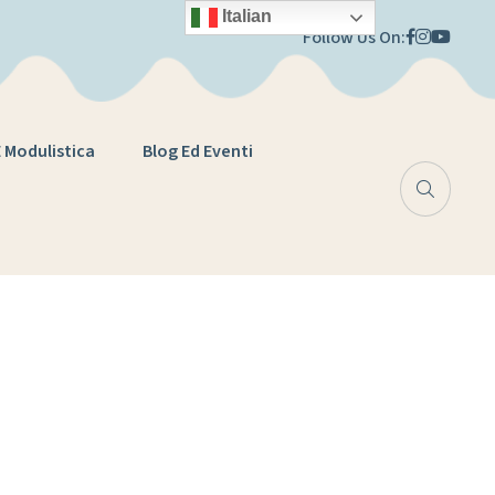
Italian
Follow Us On:
E Modulistica
Blog Ed Eventi
olastico