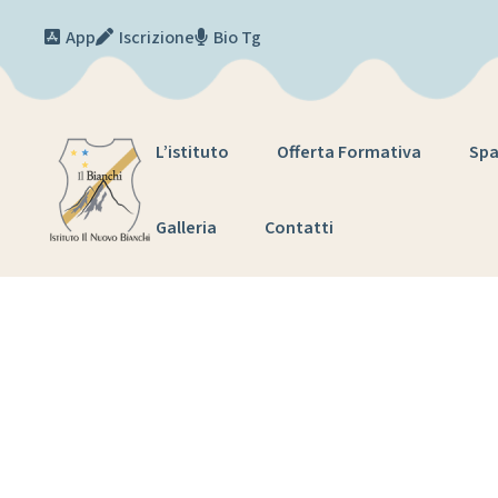
Skip to content
App
Iscrizione
Bio Tg
L’istituto
Offerta Formativa
Spa
Galleria
Contatti
Inaugur