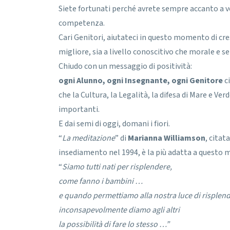
Siete fortunati perché avrete sempre accanto a v
competenza.
Cari Genitori, aiutateci in questo momento di cres
migliore, sia a livello conoscitivo che morale e 
Chiudo con un messaggio di positività:
ogni Alunno, ogni Insegnante, ogni Genitore
ci
che la Cultura, la Legalità, la difesa di Mare e 
importanti.
E dai semi di oggi, domani i fiori.
“
La meditazione
” di
Marianna Williamson
, citat
insediamento nel 1994, è la più adatta a quest
“
Siamo tutti nati per risplendere,
come fanno i bambini …
e quando permettiamo alla nostra luce di risplend
inconsapevolmente diamo agli altri
la possibilità di fare lo stesso …”