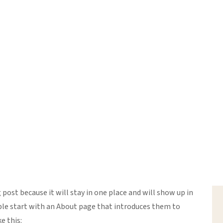
Home
Sample Page
g post because it will stay in one place and will show up in
ple start with an About page that introduces them to
e this: