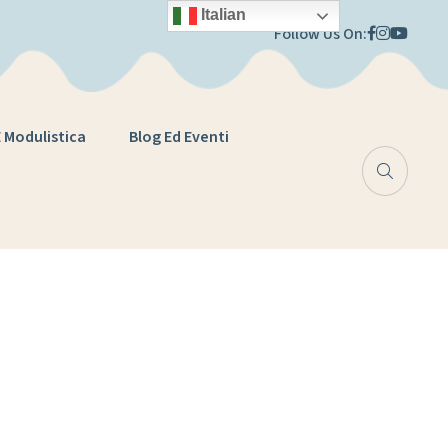
Italian
Follow Us On:
E Modulistica
Blog Ed Eventi
gio