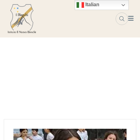
Skip to content
Italian
Project Tag:
fame
Home
fame