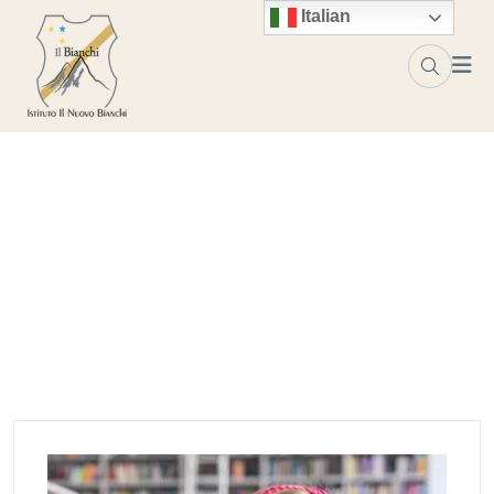
Skip to content
Italian
Project Tag:
elsa morante
Home
elsa morante