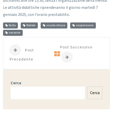
usciranno alle ore 13.30, senza l’organizzazione della mensa.
Le attività didattiche riprenderanno il giorno martedì 7
gennaio 2025, con l’orario prestabilito.
festa
Natale
scuola chiusa
sospensione
vacanze
Post Successivo
Post
Precedente
Cerca
Cerca