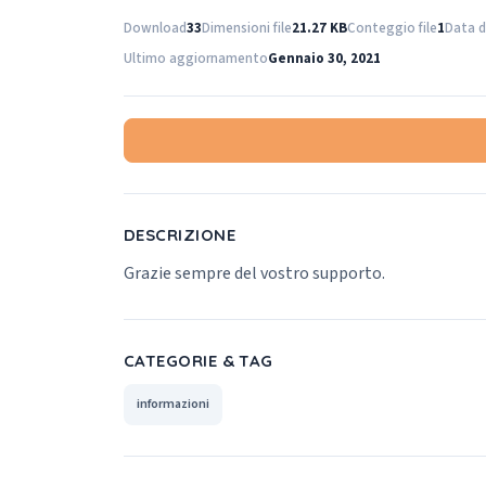
Download
33
Dimensioni file
21.27 KB
Conteggio file
1
Data d
Ultimo aggiornamento
Gennaio 30, 2021
DESCRIZIONE
Grazie sempre del vostro supporto.
CATEGORIE & TAG
informazioni