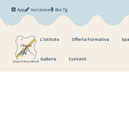
Skip to content
App
Iscrizione
Bio Tg
L’istituto
Offerta Formativa
Spa
Galleria
Contatti
RIFLES