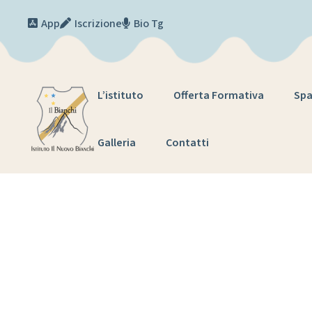
Skip to content
App
Iscrizione
Bio Tg
L’istituto
Offerta Formativa
Spa
Galleria
Contatti
PROGETTA