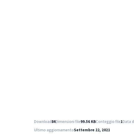
Download
84
Dimensioni file
99.56 KB
Conteggio file
1
Data d
Ultimo aggiornamento
Settembre 22, 2021