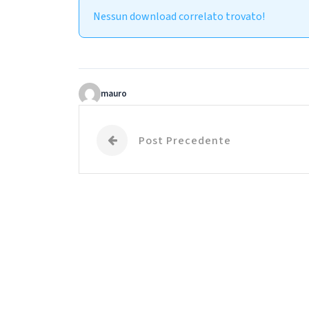
Nessun download correlato trovato!
mauro
Post Precedente