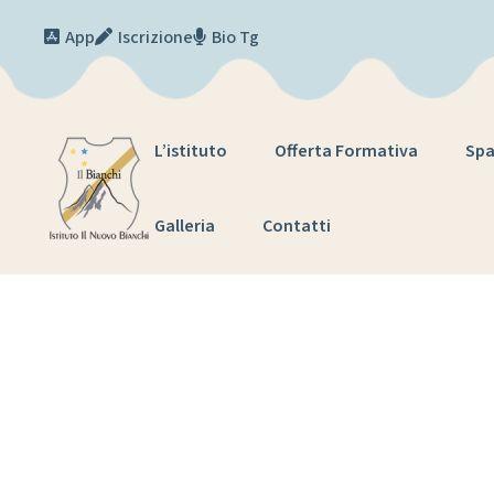
Skip to content
App
Iscrizione
Bio Tg
L’istituto
Offerta Formativa
Spa
Galleria
Contatti
Invito