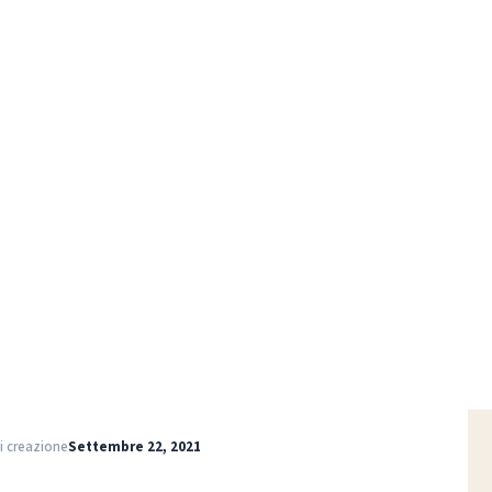
Home
Download
Invito Giornata Porte Aperte
i creazione
Settembre 22, 2021