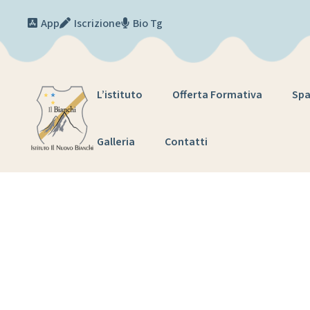
Skip to content
App
Iscrizione
Bio Tg
L’istituto
Offerta Formativa
Spa
Galleria
Contatti
Inizio ref