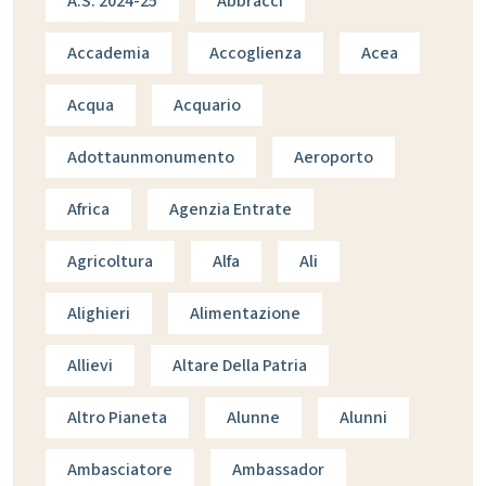
A.s. 2024-25
Abbracci
Accademia
Accoglienza
Acea
Acqua
Acquario
Adottaunmonumento
Aeroporto
Africa
Agenzia Entrate
Agricoltura
Alfa
Ali
Alighieri
Alimentazione
Allievi
Altare Della Patria
Altro Pianeta
Alunne
Alunni
Ambasciatore
Ambassador