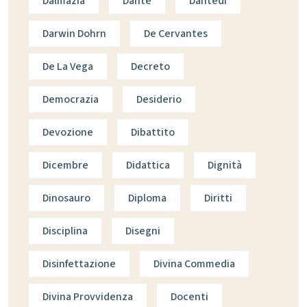
Dalmazia
Dante
Dantedì
Darwin Dohrn
De Cervantes
De La Vega
Decreto
Democrazia
Desiderio
Devozione
Dibattito
Dicembre
Didattica
Dignità
Dinosauro
Diploma
Diritti
Disciplina
Disegni
Disinfettazione
Divina Commedia
Divina Provvidenza
Docenti