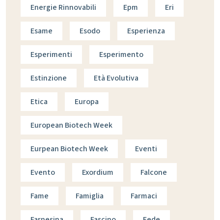
Energie Rinnovabili
Epm
Eri
Esame
Esodo
Esperienza
Esperimenti
Esperimento
Estinzione
Età Evolutiva
Etica
Europa
European Biotech Week
Eurpean Biotech Week
Eventi
Evento
Exordium
Falcone
Fame
Famiglia
Farmaci
Farnesina
Fascino
Fede