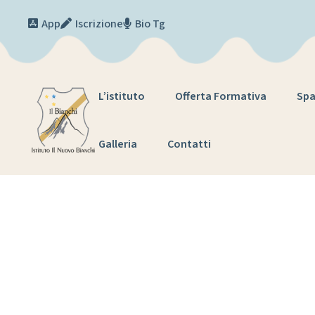
Skip to content
App
Iscrizione
Bio Tg
L’istituto
Offerta Formativa
Spa
Galleria
Contatti
Fondazione