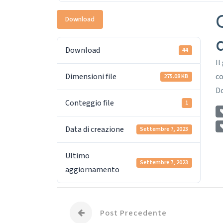
Download
d
Download
44
Il
Dimensioni file
co
275.08 KB
Do
Conteggio file
1
Data di creazione
Settembre 7, 2023
Ultimo
Settembre 7, 2023
aggiornamento
Post Precedente