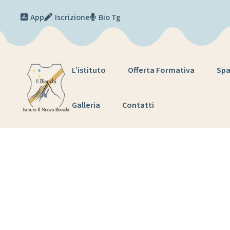
Skip to content
App
Iscrizione
Bio Tg
L’istituto
Offerta Formativa
Spa
Galleria
Contatti
Convocazi