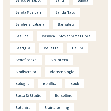
Banco Di Napoli
Band
Banda
Banda Musicale
Banda Nato
Bandiera Italiana
Barnabiti
Basilica
Basilica S.giovanni Maggiore
Bastiglia
Bellezza
Bellini
Beneficenza
Biblioteca
Biodiversità
Biotecnologie
Bologna
Bonifica
Book
Borsa Di Studio
Borsellino
Botanica
Brainstorming