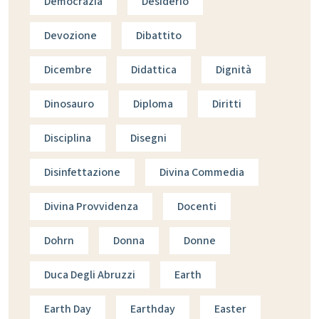
Democrazia
Desiderio
Devozione
Dibattito
Dicembre
Didattica
Dignità
Dinosauro
Diploma
Diritti
Disciplina
Disegni
Disinfettazione
Divina Commedia
Divina Provvidenza
Docenti
Dohrn
Donna
Donne
Duca Degli Abruzzi
Earth
Earth Day
Earthday
Easter