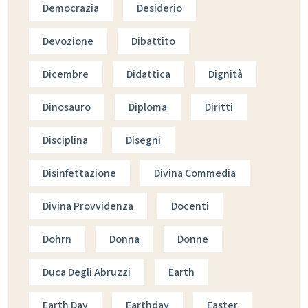
Democrazia
Desiderio
Devozione
Dibattito
Dicembre
Didattica
Dignità
Dinosauro
Diploma
Diritti
Disciplina
Disegni
Disinfettazione
Divina Commedia
Divina Provvidenza
Docenti
Dohrn
Donna
Donne
Duca Degli Abruzzi
Earth
Earth Day
Earthday
Easter