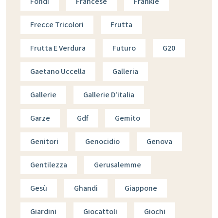
Fondi
Francese
Frankie
Frecce Tricolori
Frutta
Frutta E Verdura
Futuro
G20
Gaetano Uccella
Galleria
Gallerie
Gallerie D'italia
Garze
Gdf
Gemito
Genitori
Genocidio
Genova
Gentilezza
Gerusalemme
Gesù
Ghandi
Giappone
Giardini
Giocattoli
Giochi