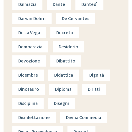
Dalmazia
Dante
Dantedì
Darwin Dohrn
De Cervantes
De La Vega
Decreto
Democrazia
Desiderio
Devozione
Dibattito
Dicembre
Didattica
Dignità
Dinosauro
Diploma
Diritti
Disciplina
Disegni
Disinfettazione
Divina Commedia
Divina Provvidenza
Docenti