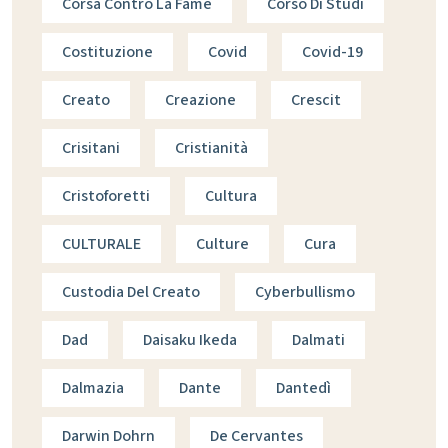
Corsa Contro La Fame
Corso Di Studi
Costituzione
Covid
Covid-19
Creato
Creazione
Crescit
Crisitani
Cristianità
Cristoforetti
Cultura
CULTURALE
Culture
Cura
Custodia Del Creato
Cyberbullismo
Dad
Daisaku Ikeda
Dalmati
Dalmazia
Dante
Dantedì
Darwin Dohrn
De Cervantes