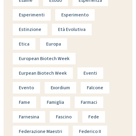
Esame
Esodo
Esperienza
Esperimenti
Esperimento
Estinzione
Età Evolutiva
Etica
Europa
European Biotech Week
Eurpean Biotech Week
Eventi
Evento
Exordium
Falcone
Fame
Famiglia
Farmaci
Farnesina
Fascino
Fede
Federazione Maestri
Federico II