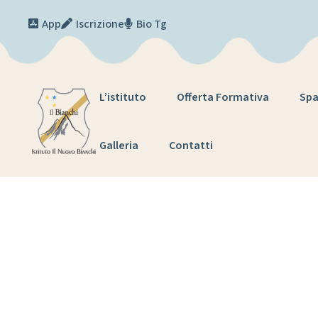
Skip to content
App
Iscrizione
Bio Tg
L’istituto
Offerta Formativa
Spa
Galleria
Contatti