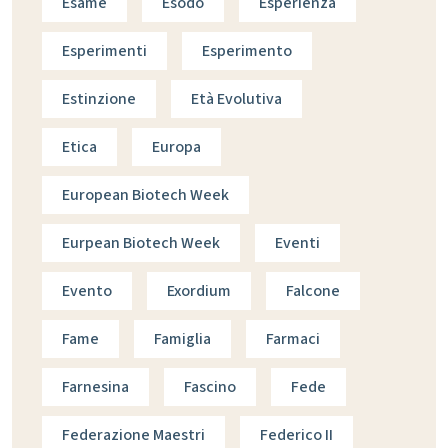
Esame
Esodo
Esperienza
Esperimenti
Esperimento
Estinzione
Età Evolutiva
Etica
Europa
European Biotech Week
Eurpean Biotech Week
Eventi
Evento
Exordium
Falcone
Fame
Famiglia
Farmaci
Farnesina
Fascino
Fede
Federazione Maestri
Federico II