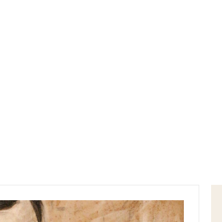
Home
disegni