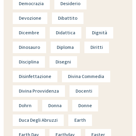
Democrazia
Desiderio
Devozione
Dibattito
Dicembre
Didattica
Dignità
Dinosauro
Diploma
Diritti
Disciplina
Disegni
Disinfettazione
Divina Commedia
Divina Provvidenza
Docenti
Dohrn
Donna
Donne
Duca Degli Abruzzi
Earth
Earth Day
Earthday
Easter