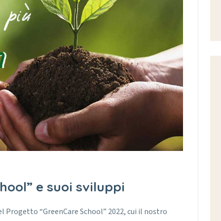
ool” e suoi sviluppi
el Progetto “GreenCare School” 2022, cui il nostro