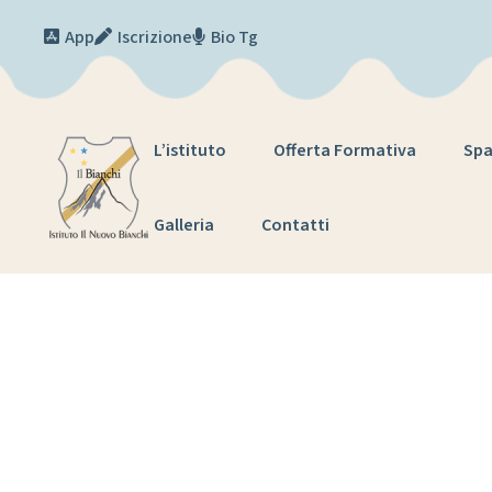
Skip to content
App
Iscrizione
Bio Tg
L’istituto
Offerta Formativa
Spa
Galleria
Contatti