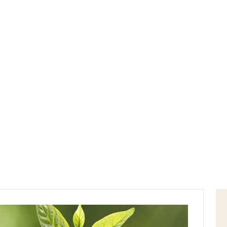
Home
cortile