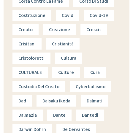
Corsa Contro La Fame
Corso Di Studi
Costituzione
Covid
Covid-19
Creato
Creazione
Crescit
Crisitani
Cristianità
Cristoforetti
Cultura
CULTURALE
Culture
Cura
Custodia Del Creato
Cyberbullismo
Dad
Daisaku Ikeda
Dalmati
Dalmazia
Dante
Dantedì
Darwin Dohrn
De Cervantes