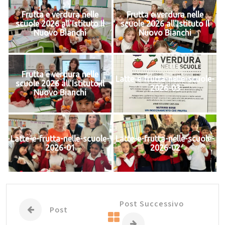
Frutta e verdura nelle
Frutta e verdura nelle
scuole 2026 all'Istituto Il
scuole 2026 all'Istituto Il
Nuovo Bianchi
Nuovo Bianchi
Frutta e verdura nelle
Latte-e-frutta-nelle-scuole-
scuole 2026 all'Istituto Il
2026-03
Nuovo Bianchi
Latte-e-frutta-nelle-scuole-
Latte-e-frutta-nelle-scuole-
2026-01
2026-02
Post Successivo
Post