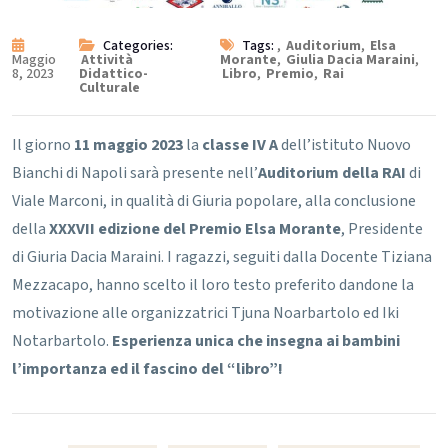
Categories:
Tags:
,
Auditorium
,
Elsa
Maggio
Attività
Morante
,
Giulia Dacia Maraini
,
8, 2023
Didattico-
Libro
,
Premio
,
Rai
Culturale
Il giorno
11 maggio 2023
la
classe IV A
dell’istituto Nuovo
Bianchi di Napoli sarà presente nell’
Auditorium della RAI
di
Viale Marconi, in qualità di Giuria popolare, alla conclusione
della
XXXVII edizione del Premio Elsa Morante
, Presidente
di Giuria Dacia Maraini.
I ragazzi, seguiti dalla Docente Tiziana
Mezzacapo, hanno scelto il loro testo preferito dandone la
motivazione alle organizzatrici Tjuna Noarbartolo ed Iki
Notarbartolo.
Esperienza unica che insegna ai bambini
l’importanza ed il fascino del “libro”!