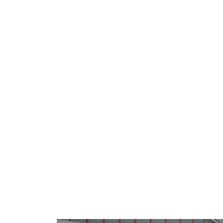
civica –
Home