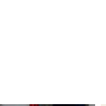
 Bullismo e cybe
Blog
Cittadinanza globale ed Educazione civica – Bullismo e cyber