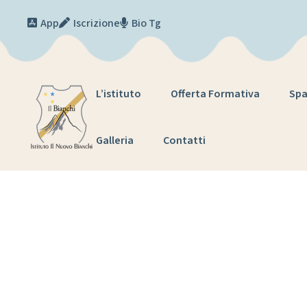
Skip to content
App
Iscrizione
Bio Tg
L’istituto
Offerta Formativa
Spa
Galleria
Contatti
Cittadina