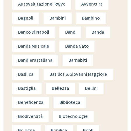
Autovalutazione. Rwyc
Avventura
Bagnoli
Bambini
Bambino
Banco Di Napoli
Band
Banda
Banda Musicale
Banda Nato
Bandiera Italiana
Barnabiti
Basilica
Basilica S.giovanni Maggiore
Bastiglia
Bellezza
Bellini
Beneficenza
Biblioteca
Biodiversità
Biotecnologie
Bologna
Bonifica
Book