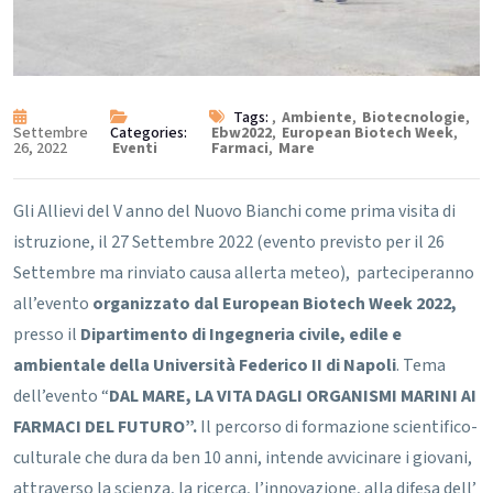
Tags:
,
Ambiente
,
Biotecnologie
,
Settembre
Categories:
Ebw2022
,
European Biotech Week
,
26, 2022
Eventi
Farmaci
,
Mare
Gli Allievi del V anno del Nuovo Bianchi come prima visita di
istruzione, il 27 Settembre 2022 (evento previsto per il 26
Settembre ma rinviato causa allerta meteo), parteciperanno
all’evento
organizzato dal European Biotech Week 2022,
presso il
Dipartimento di Ingegneria civile, edile e
ambientale della Università Federico II di Napoli
.
Tema
dell’evento “
DAL MARE, LA VITA DAGLI ORGANISMI MARINI AI
FARMACI DEL FUTURO”.
Il percorso di formazione scientifico-
culturale che dura da ben 10 anni, intende avvicinare i giovani,
attraverso la scienza, la ricerca, l’innovazione, alla difesa dell’