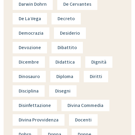
Darwin Dohrn
De Cervantes
De La Vega
Decreto
Democrazia
Desiderio
Devozione
Dibattito
Dicembre
Didattica
Dignità
Dinosauro
Diploma
Diritti
Disciplina
Disegni
Disinfettazione
Divina Commedia
Divina Provvidenza
Docenti
Dohrn
Donna
Donne