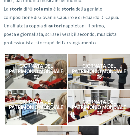
mio”, patrimonio musicale del mondo.
La
storia
di ‘
O sole mio
è la
storia
della geniale
composizione di Giovanni Capurro e di Eduardo Di Capua.
Un’affiatata coppia di
autori
napoletani. Il primo,
poeta e giornalista, scrisse i versi; il secondo, musicista
professionista, si occupò dell’arrangiamento.
GIORNATA DEL
GIORNATA DEL
PATRIMONIO MONDIALE
PATRIMONIO MONDIALE
02
05
GIORNATA DEL
GIORNATA DEL
PATRIMONIO MONDIALE
PATRIMONIO MONDIALE
01
04