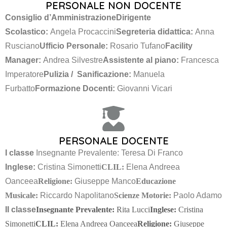
PERSONALE NON DOCENTE
Consiglio d’Amministrazione
Dirigente
Scolastico:
Angela Procaccini
Segreteria didattica:
Anna
Rusciano
Ufficio Personale:
Rosario Tufano
Facility
Manager:
Andrea Silvestre
Assistente al piano:
Francesca
Imperatore
Pulizia / Sanificazione:
Manuela
Furbatto
Formazione Docenti:
Giovanni Vicari
PERSONALE DOCENTE
I classe
Insegnante Prevalente: Teresa Di Franco
Inglese:
Cristina Simonetti
CLIL:
Elena Andreea
Oanceea
Religione:
Giuseppe Manco
Educazione
Musicale:
Riccardo Napolitano
Scienze Motorie:
Paolo Adamo
II classe
Insegnante Prevalente:
Rita Lucci
Inglese:
Cristina
Simonetti
CLIL:
Elena Andreea Oanceea
Religione:
Giuseppe