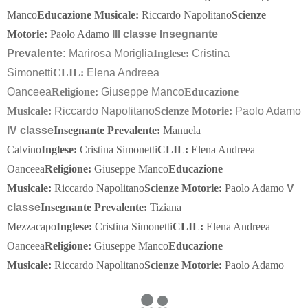
Manco
Educazione Musicale:
Riccardo Napolitano
Scienze
Motorie:
Paolo Adamo
III classe
Insegnante
Prevalente:
Marirosa Moriglia
Inglese:
Cristina
Simonetti
CLIL:
Elena Andreea
Oanceea
Religione:
Giuseppe Manco
Educazione
Musicale:
Riccardo Napolitano
Scienze Motorie:
Paolo Adamo
IV classe
Insegnante Prevalente:
Manuela
Calvino
Inglese:
Cristina Simonetti
CLIL:
Elena Andreea
Oanceea
Religione:
Giuseppe Manco
Educazione
Musicale:
Riccardo Napolitano
Scienze Motorie:
Paolo Adamo
V
classe
Insegnante Prevalente:
Tiziana
Mezzacapo
Inglese:
Cristina Simonetti
CLIL:
Elena Andreea
Oanceea
Religione:
Giuseppe Manco
Educazione
Musicale:
Riccardo Napolitano
Scienze Motorie:
Paolo Adamo