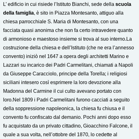
L’ edificio in cui risiede l’Istituto Bianchi, sede della
scuola
della famiglia
, è sito in Piazza Montesanto, attiguo alla
chiesa parrocchiale S. Maria di Montesanto, con una
facciata quasi anonima che non fa certo intravedere quanto
di armonioso e maestoso insieme si trova al suo interno.
La
costruzione della chiesa e dell’Istituto (che ne era l’annesso
convento) iniziò nel 1647 a opera degli architetti Marino e
Lazzari su incarico dei Padri Carmelitani, chiamati a Napoli
da Giuseppe Caracciolo, principe della Torella; i religiosi
siciliani intesero così esprimere la loro devozione alla
Madonna del Carmine il cui culto avevano portato con
loro.
Nel 1809 i Padri Carmelitani furono cacciati a seguito
della soppressione napoleonica, la chiesa fu chiusa e il
convento fu confiscato dal demanio. Pochi anni dopo esso
fu acquistato da un privato cittadino, Gioacchino Falcone, il
quale a sua volta, nell’ottobre del 1870, lo cedette al